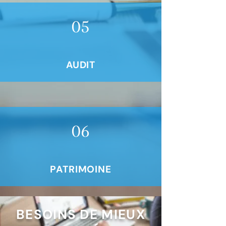
05
AUDIT
06
PATRIMOINE
BESOINS DE MIEUX