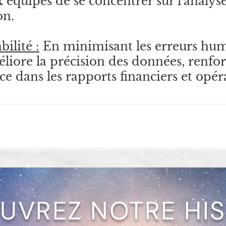
équipes de se concentrer sur l'analyse 
on.
bilité :
 En minimisant les erreurs huma
liore la précision des données, renfor
nce dans les rapports financiers et opér
UVREZ NOTRE HIS