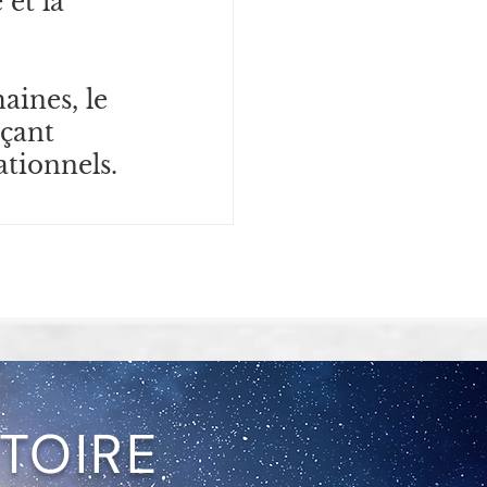
et la 
ines, le 
çant 
ationnels.
TOIRE