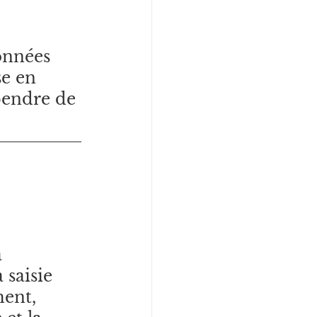
 
onnées 
se en 
pendre de 
 
 saisie 
ent, 