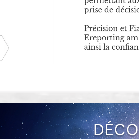
permettant aux 
prise de décisi
Précision et Fia
Ereporting amé
ainsi la confia
DÉCO